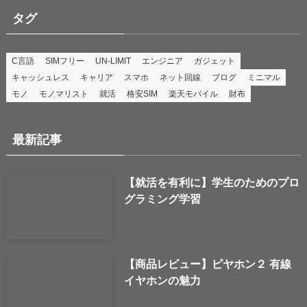
タグ
C言語
SIMフリー
UN-LIMIT
エンジニア
ガジェット
キャッシュレス
キャリア
スマホ
ネット回線
ブログ
ミニマル
モノ
モノマリスト
就活
格安SIM
楽天モバイル
財布
最新記事
【就活を有利に】学生のためのプロ
グラミング学習
【商品レビュー】ピヤホン２ 有線
イヤホンの魅力