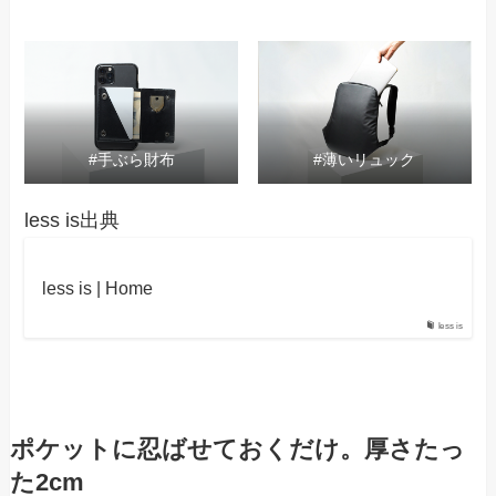
#手ぶら財布
#薄いリュック
less is出典
less is | Home
less is
ポケットに忍ばせておくだけ。厚さたっ
た2cm