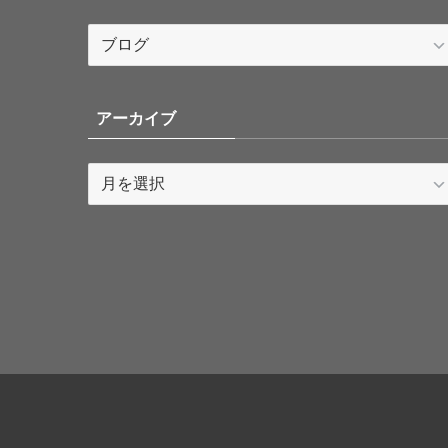
カ
テ
ゴ
リ
アーカイブ
ー
ア
ー
カ
イ
ブ